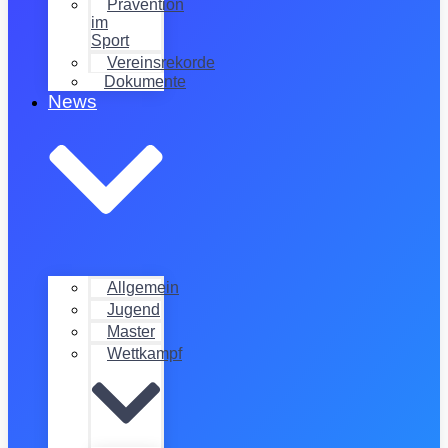
Prävention
im
Sport
Vereinsrekorde
Dokumente
News
Allgemein
Jugend
Master
Wettkampf