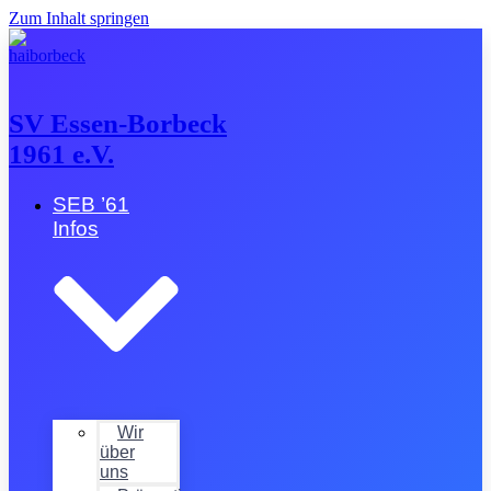
Zum Inhalt springen
SV Essen-Borbeck
1961 e.V.
SEB ’61
Infos
Wir
über
uns