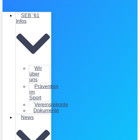
SEB ’61
Infos
Wir
über
uns
Prävention
im
Sport
Vereinsrekorde
Dokumente
News