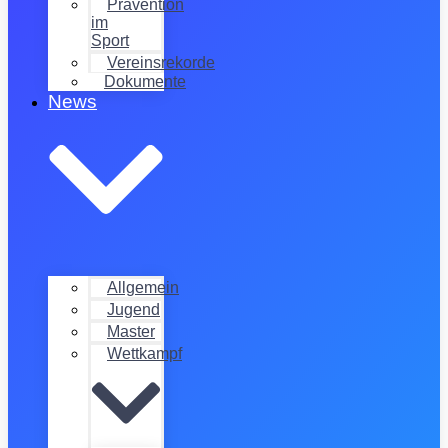
Prävention
im
Sport
Vereinsrekorde
Dokumente
News
Allgemein
Jugend
Master
Wettkampf