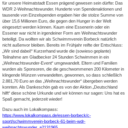
für unsere Heimatstadt Essen prägend gewesen sein dürfte: Das
WDR 2-Weihnachtswunder. Hunderte von Spendenaktionen und
tausende von Einzelspenden ergaben hier die stolze Summe von
über 15,6 Millionen Euro, die gegen den Hunger in der Welt
eingesetzt werden können. Kaum eine Essenerin oder ein
Essener war nicht in irgendeiner Form am Weihnachtswunder
beteiligt. Da wollten wir als Schwimmverein Borbeck natürlich
nicht außenvor bleiben. Bereits im Frühjahr reifte der Entschluss:
„Wir sind dabei!“ Kurzerhand wurde die (sowieso geplante)
Teilnahme am Gladbecker 24 Stunden Schwimmen in ein
„Weihnachtswunder-Event“ umgewandelt. Eltern und Familien
wurden als Sponsoren, die die geschwommenen 200 Kilometer in
klingende Münzen verwandelten, gewonnen, so dass schließlich
2.881,70 Euro an das „Weihnachtswunder“ übergeben werden
konnten. Als Dankeschön gab es von der Aktion „Deutschland
hilft“ diese schöne Urkunde und wir können nur sagen: Uns hat es
Spaß gemacht, jederzeit wieder!
Dazu auch im Lokalkompass:
https://www.lokalkompass.de/essen-borbeck/c-
sport/schwimmverein-borbeck-61-beim-wdr-
weihnachtswunder_a2131965