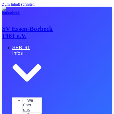
Zum Inhalt springen
SV Essen-Borbeck
1961 e.V.
SEB ’61
Infos
Wir
über
uns