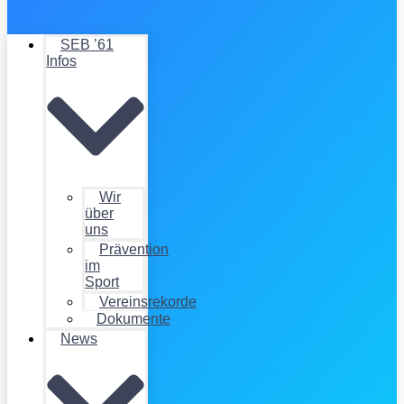
SEB ’61
Infos
Wir
über
uns
Prävention
im
Sport
Vereinsrekorde
Dokumente
News