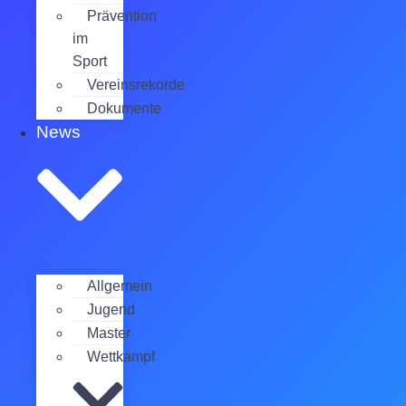
Prävention
im
Sport
Vereinsrekorde
Dokumente
News
Allgemein
Jugend
Master
Wettkampf