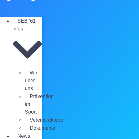
SEB ’61
Infos
Wir
über
uns
Prävention
im
Sport
Vereinsrekorde
Dokumente
News