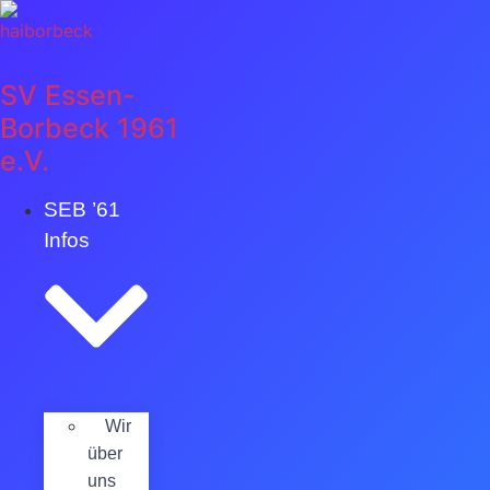
Zum
Inhalt
springen
SV Essen-
Borbeck 1961
e.V.
SEB ’61
Infos
Wir
über
uns