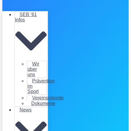
SEB ’61
Infos
Wir
über
uns
Prävention
im
Sport
Vereinsrekorde
Dokumente
News