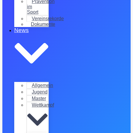
Prävention
im
Sport
Vereinsrekorde
Dokumente
News
Allgemein
Jugend
Master
Wettkampf