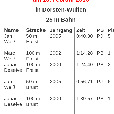
in Dorsten-Wulfen
25 m Bahn
Name
Strecke
Jahrgang
Zeit
PB
Pl
Jan
50 m
2005
0:40,80
PJ
5
Weiß
Freistil
Marc
100 m
2002
1:14,28
PB
1
Weiß
Freistil
Jonas
100 m
2000
1:24,40
PB
2
Deseive
Freistil
Jan
50 m
2005
0:56,71
PJ
6
Weiß
Brust
Jonas
100 m
2000
1:39,57
PB
1
Deseive
Brust