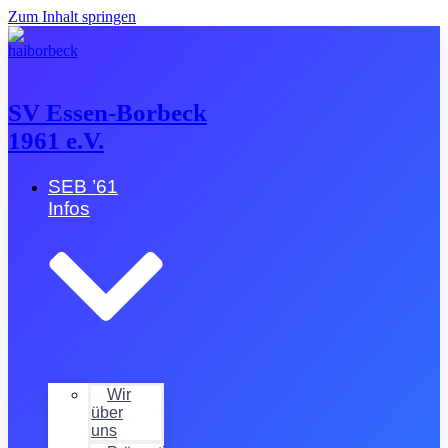
Zum Inhalt springen
SV Essen-Borbeck
1961 e.V.
SEB ’61
Infos
Wir
über
uns