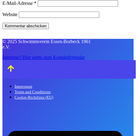
E-Mail-Adresse
*
Website
© 2025 Schwimmverein Essen-Borbeck 1961
e.V.
Interesse? Hier gehts zum Kontaktformular
Impressum
Terms and Conditions
Cookie-Richtlinie (EU)