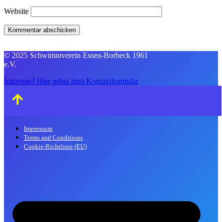
Website
© 2025 Schwimmverein Essen-Borbeck 1961
e.V.
Interesse? Hier gehts zum Kontaktformular
Impressum
Terms and Conditions
Cookie-Richtlinie (EU)