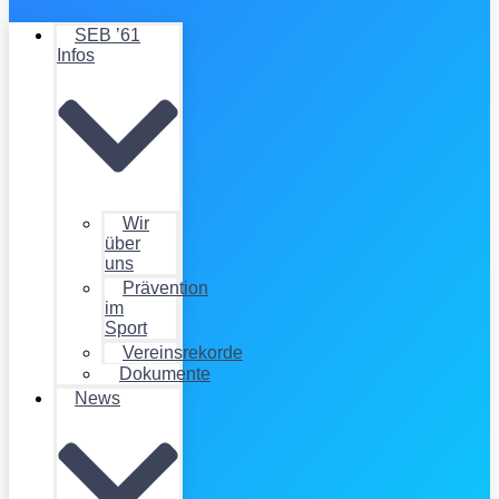
SEB ’61
Infos
Wir
über
uns
Prävention
im
Sport
Vereinsrekorde
Dokumente
News