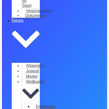
im
Sport
Vereinsrekorde
Dokumente
News
Allgemein
Jugend
Master
Wettkampf
Ergebnisse