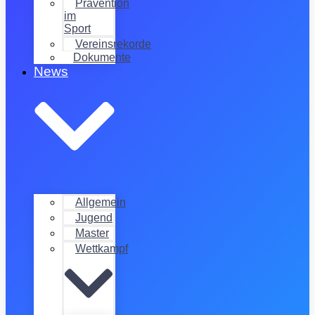
Prävention
im
Sport
Vereinsrekorde
Dokumente
News
Allgemein
Jugend
Master
Wettkampf