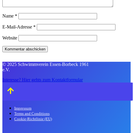
Name
*
E-Mail-Adresse
*
Website
© 2025 Schwimmverein Essen-Borbeck 1961
e.V.
Interesse? Hier gehts zum Kontaktformular
Impressum
Terms and Conditions
Cookie-Richtlinie (EU)