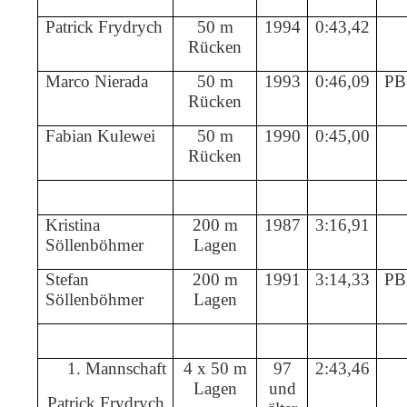
Patrick Frydrych
50 m
1994
0:43,42
Rücken
Marco Nierada
50 m
1993
0:46,09
PB
Rücken
Fabian Kulewei
50 m
1990
0:45,00
Rücken
Kristina
200 m
1987
3:16,91
Söllenböhmer
Lagen
Stefan
200 m
1991
3:14,33
PB
Söllenböhmer
Lagen
1.
Mannschaft
4 x 50 m
97
2:43,46
Lagen
und
Patrick Frydrych