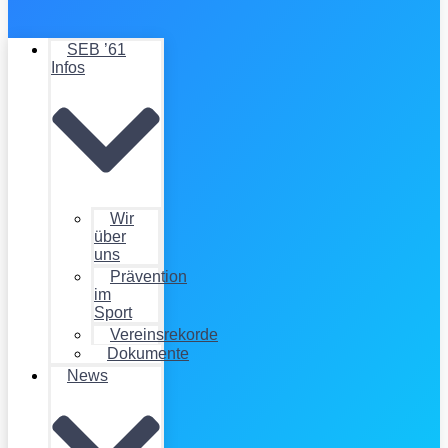
SEB ’61
Infos
Wir
über
uns
Prävention
im
Sport
Vereinsrekorde
Dokumente
News