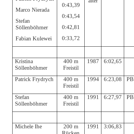
älter
0:43,39
Marco Nierada
0:43,54
Stefan
0:42,81
Söllenböhmer
0:33,72
Fabian Kulewei
Kristina
400 m
1987
6:02,65
Söllenböhmer
Freistil
Patrick Frydrych
400 m
1994
6:23,08
PB
Freistil
Stefan
400 m
1991
6:27,97
PB
Söllenböhmer
Freistil
Michele Ihe
200 m
1991
3:06,83
Rücken