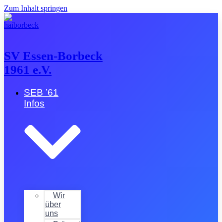
Zum Inhalt springen
SV Essen-Borbeck
1961 e.V.
SEB ’61
Infos
Wir
über
uns